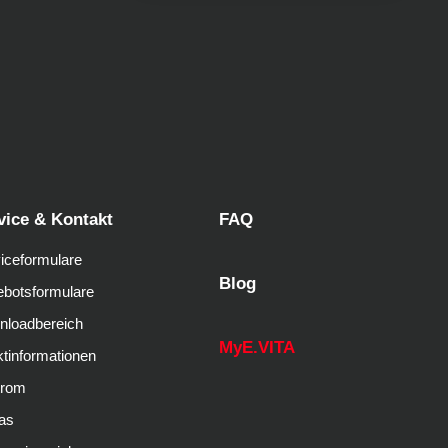
vice & Kontakt
FAQ
iceformulare
Blog
botsformulare
nloadbereich
MyE.VITA
tinformationen
trom
as