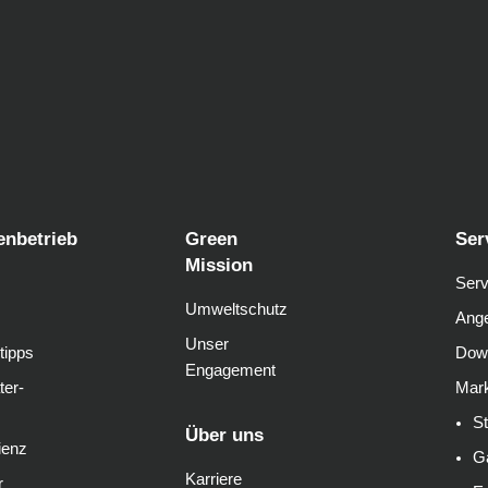
enbetrieb
Green
Ser
Mission
Serv
Umweltschutz
Ange
Unser
tipps
Dow
Engagement
ter-
Mark
S
Über uns
ienz
G
Karriere
r