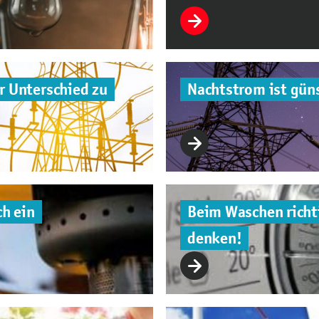
r Unterschied zu
Nachtstrom ist güns
ch ein
Beim Waschen richti
denken!