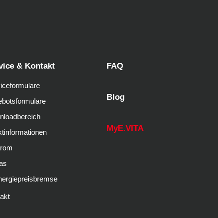
vice & Kontakt
FAQ
iceformulare
Blog
botsformulare
nloadbereich
MyE.VITA
tinformationen
trom
as
nergiepreisbremse
akt