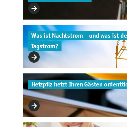
Was ist Nachtstrom – und was ist de
Tagstrom?
Heizpilz heizt Ihren Gästen ordentli