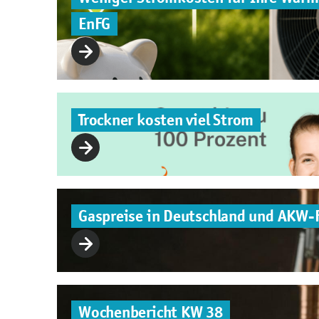
EnFG
Trockner kosten viel Strom
Gaspreise in Deutschland und AKW-
Wochenbericht KW 38