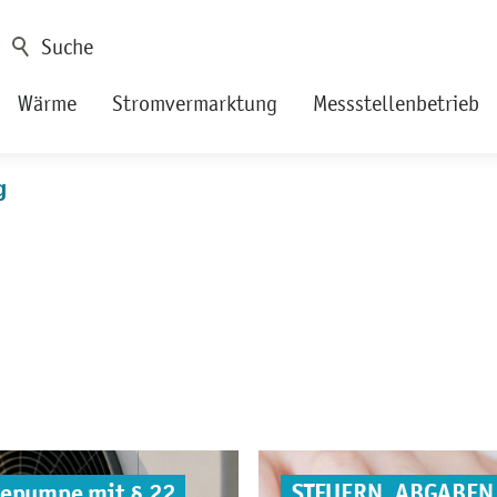
Wärme
Stromvermarktung
Messstellenbetrieb
g
mepumpe mit § 22
STEUERN, ABGABEN