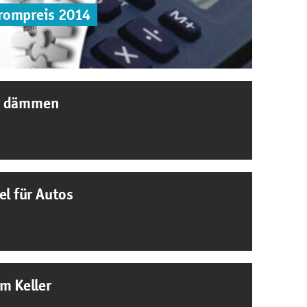
rompreis 2014
r dämmen
el für Autos
m Keller