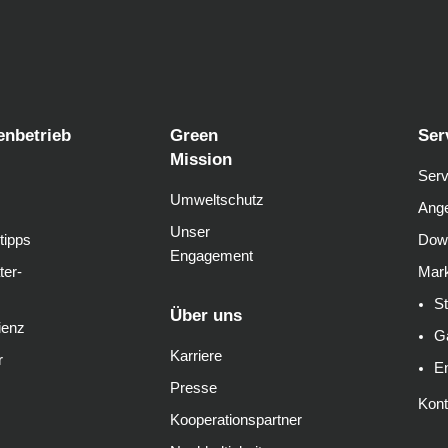
enbetrieb
Green
Ser
Mission
Serv
Umweltschutz
Ange
Unser
tipps
Dow
Engagement
ter-
Mark
S
Über uns
ienz
G
Karriere
r
E
Presse
Kont
Kooperationspartner