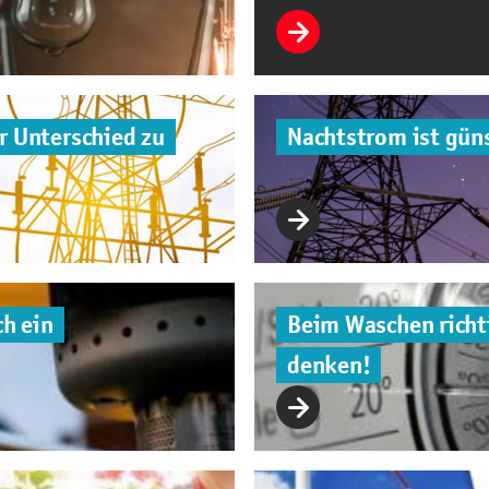
r Unterschied zu
Nachtstrom ist güns
ch ein
Beim Waschen richti
denken!