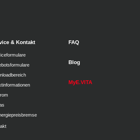
vice & Kontakt
FAQ
iceformulare
Blog
botsformulare
nloadbereich
MyE.VITA
tinformationen
trom
as
nergiepreisbremse
akt