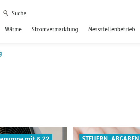
Wärme
Stromvermarktung
Messstellenbetrieb
g
mepumpe mit § 22
STEUERN, ABGABEN