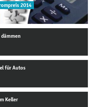
rompreis 2014
r dämmen
el für Autos
m Keller