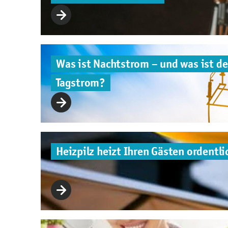
Was ist Nachtstrom – und was ist de
Tagstrom?
Heizpilz heizt Ihren Gästen ordentli