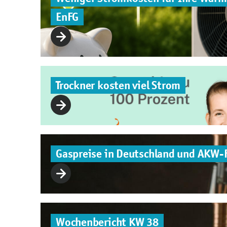
EnFG
Trockner kosten viel Strom
Gaspreise in Deutschland und AKW-
Wochenbericht KW 38