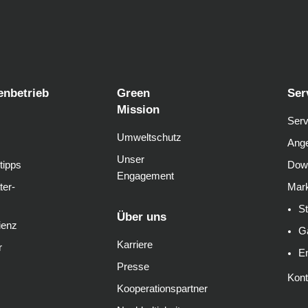
enbetrieb
Green
Ser
Mission
Serv
Umweltschutz
Ange
Unser
tipps
Dow
Engagement
ter-
Mark
S
Über uns
ienz
G
Karriere
r
E
Presse
Kont
Kooperationspartner