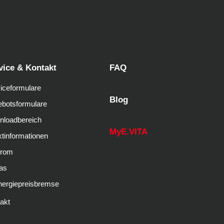
vice & Kontakt
FAQ
iceformulare
Blog
botsformulare
nloadbereich
MyE.VITA
tinformationen
trom
as
nergiepreisbremse
akt