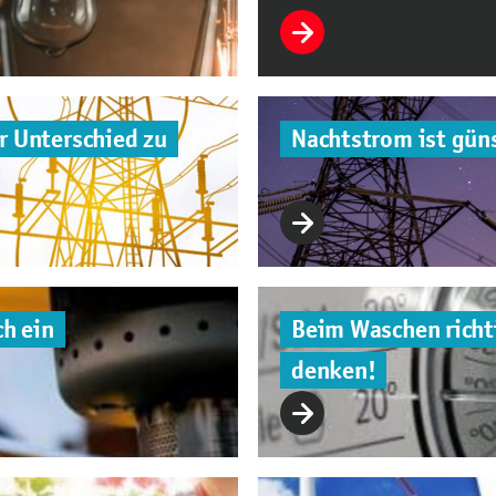
r Unterschied zu
Nachtstrom ist güns
ch ein
Beim Waschen richti
denken!