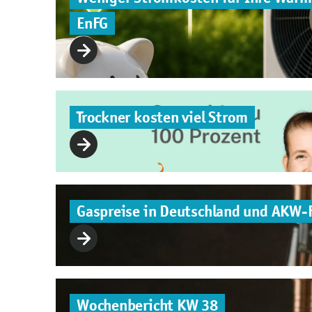
EnFG
Trockner kosten viel Strom
Gaspreise in Deutschland und AKW-
Wochenbericht KW 38