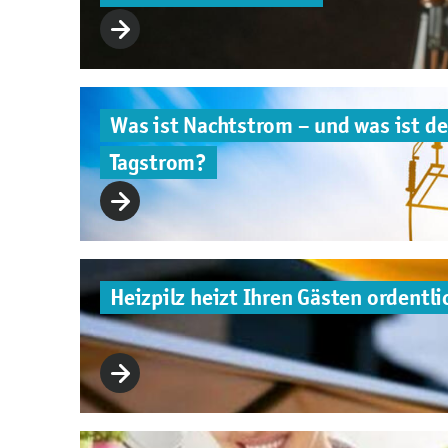
Was ist Nachtstrom – und was ist de
Tagstrom?
Heizpilz heizt Ihren Gästen ordentli