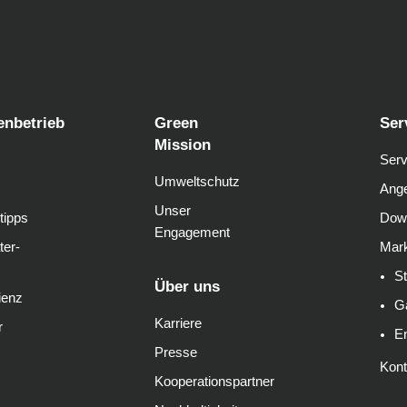
enbetrieb
Green
Ser
Mission
Serv
Umweltschutz
Ange
Unser
tipps
Dow
Engagement
ter-
Mark
S
Über uns
ienz
G
Karriere
r
E
Presse
Kont
Kooperationspartner