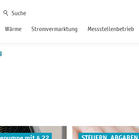
Wärme
Stromvermarktung
Messstellenbetrieb
g
mepumpe mit § 22
STEUERN, ABGABEN