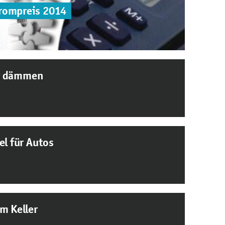
rompreis 2014
r dämmen
el für Autos
m Keller