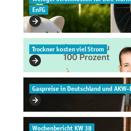
EnFG
Trockner kosten viel Strom
Gaspreise in Deutschland und AKW-
Wochenbericht KW 38