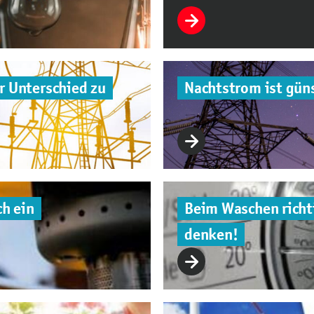
r Unterschied zu
Nachtstrom ist güns
ch ein
Beim Waschen richti
denken!