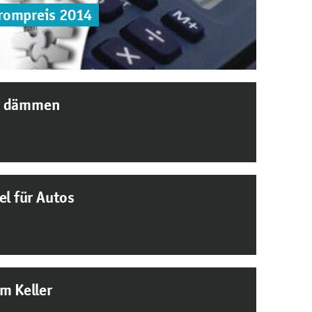
rompreis 2014
r dämmen
el für Autos
m Keller