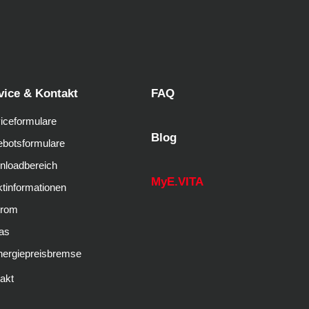
vice & Kontakt
FAQ
iceformulare
Blog
botsformulare
nloadbereich
MyE.VITA
tinformationen
trom
as
nergiepreisbremse
akt