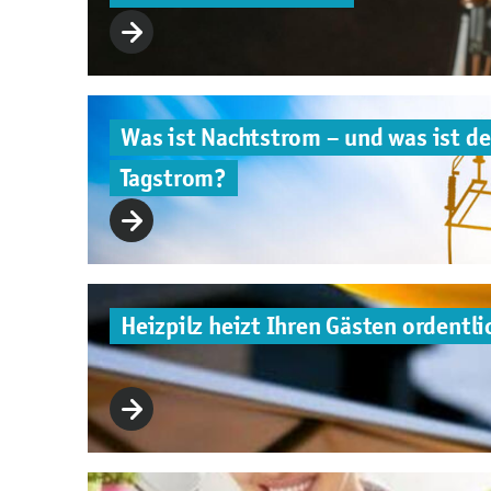
Was ist Nachtstrom – und was ist de
Tagstrom?
Heizpilz heizt Ihren Gästen ordentli