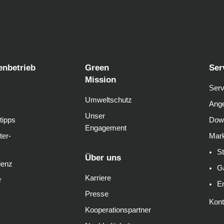
enbetrieb
Green
Ser
Mission
Serv
Umweltschutz
Ange
Unser
tipps
Dow
Engagement
ter-
Mark
S
Über uns
ienz
G
Karriere
r
E
Presse
Kont
Kooperationspartner