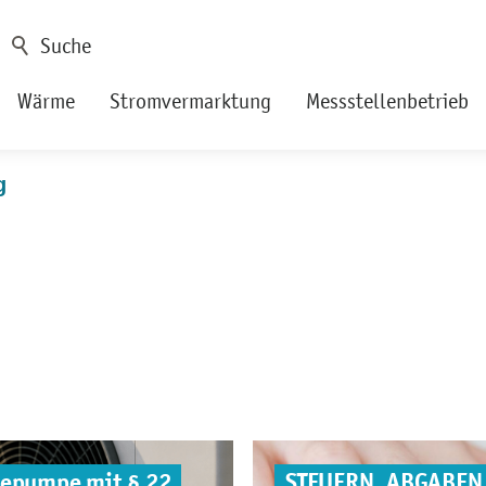
Wärme
Stromvermarktung
Messstellenbetrieb
g
mepumpe mit § 22
STEUERN, ABGABEN