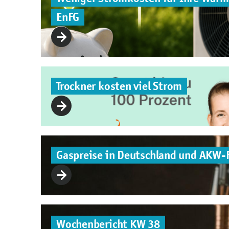
EnFG
Trockner kosten viel Strom
Gaspreise in Deutschland und AKW-
Wochenbericht KW 38