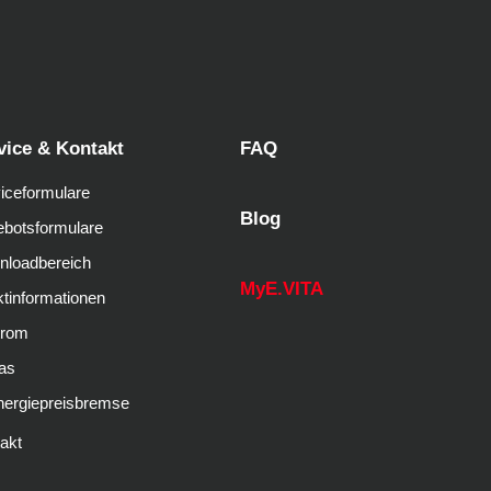
vice & Kontakt
FAQ
iceformulare
Blog
botsformulare
nloadbereich
MyE.VITA
tinformationen
trom
as
nergiepreisbremse
akt