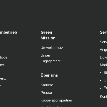
enbetrieb
Green
Ser
Mission
Serv
Umweltschutz
Ange
Unser
tipps
Dow
Engagement
ter-
Mark
S
Über uns
ienz
G
Karriere
r
E
Presse
Kont
Kooperationspartner