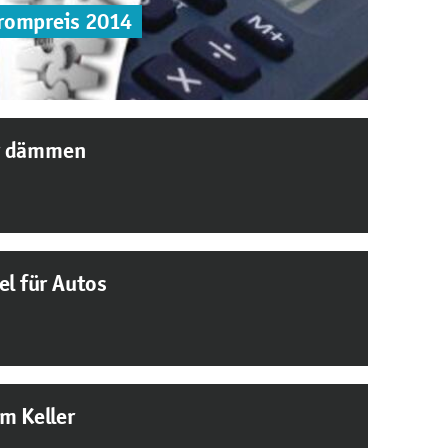
rompreis 2014
r dämmen
el für Autos
m Keller