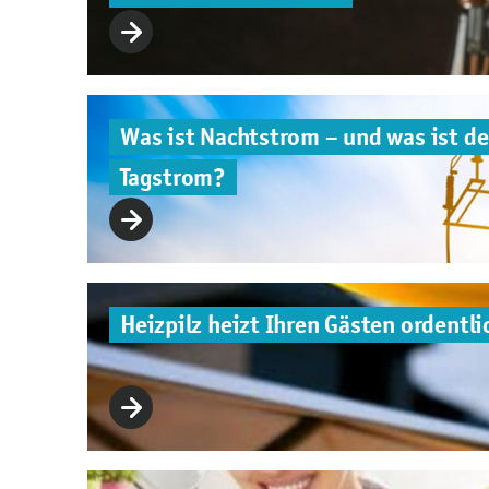
Was ist Nachtstrom – und was ist de
Tagstrom?
Heizpilz heizt Ihren Gästen ordentli