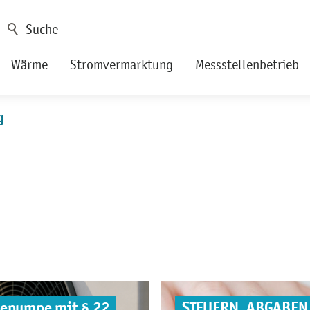
Wärme
Stromvermarktung
Messstellenbetrieb
g
mepumpe mit § 22
STEUERN, ABGABEN