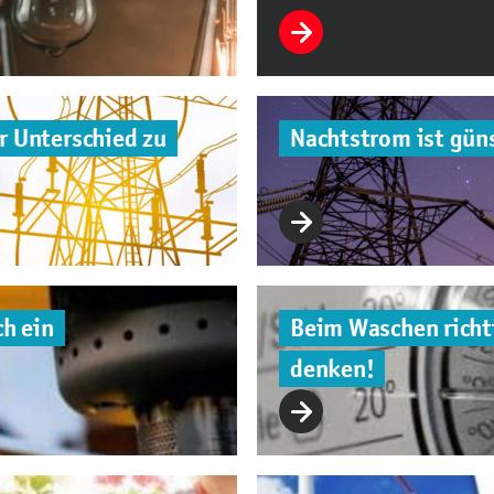
r Unterschied zu
Nachtstrom ist güns
ch ein
Beim Waschen richti
denken!