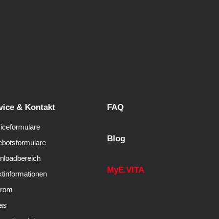
vice & Kontakt
FAQ
iceformulare
Blog
botsformulare
nloadbereich
MyE.VITA
tinformationen
trom
as