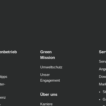
enbetrieb
Green
Ser
Mission
Serv
Umweltschutz
Ange
Unser
tipps
Dow
Engagement
ter-
Mark
S
Über uns
ienz
G
Karriere
r