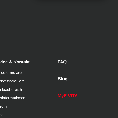
vice & Kontakt
FAQ
iceformulare
Blog
botsformulare
nloadbereich
MyE.VITA
tinformationen
trom
as