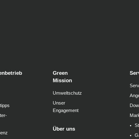
enbetrieb
Green
Ser
Mission
Serv
Umweltschutz
Ange
Unser
tipps
Dow
Engagement
ter-
Mark
S
Über uns
ienz
G