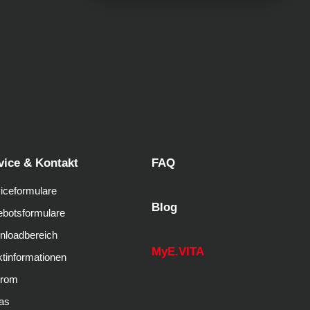
vice & Kontakt
FAQ
iceformulare
Blog
botsformulare
nloadbereich
MyE.VITA
tinformationen
trom
as