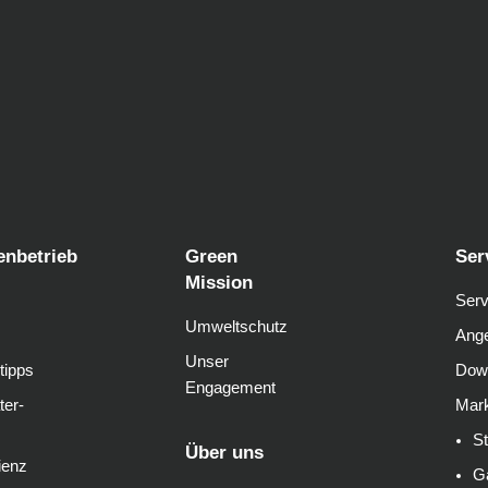
enbetrieb
Green
Ser
Mission
Serv
Umweltschutz
Ange
Unser
tipps
Dow
Engagement
ter-
Mark
S
Über uns
ienz
G