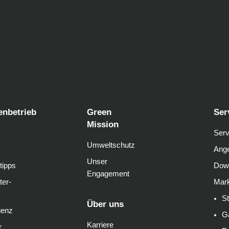
enbetrieb
Green
Ser
Mission
Serv
Umweltschutz
Ange
Unser
tipps
Dow
Engagement
ter-
Mark
S
Über uns
ienz
G
Karriere
r