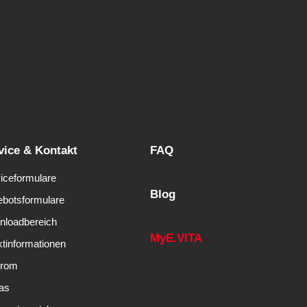
vice & Kontakt
FAQ
iceformulare
Blog
botsformulare
nloadbereich
MyE.VITA
tinformationen
trom
as