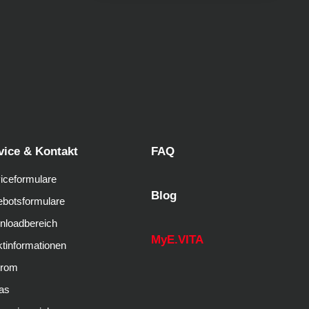
vice & Kontakt
FAQ
iceformulare
Blog
botsformulare
nloadbereich
MyE.VITA
tinformationen
trom
as