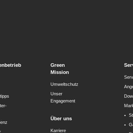
enbetrieb
Green
Ser
Mission
Serv
Umweltschutz
Ange
Unser
tipps
Dow
Engagement
ter-
Mark
S
Über uns
ienz
G
Karriere
r