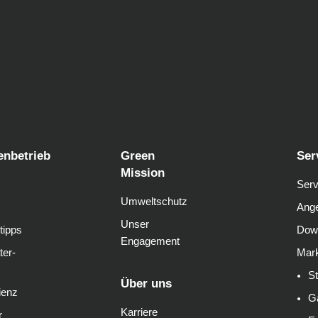
enbetrieb
Green
Ser
Mission
Serv
Umweltschutz
Ange
Unser
tipps
Dow
Engagement
ter-
Mark
S
Über uns
ienz
G
Karriere
r