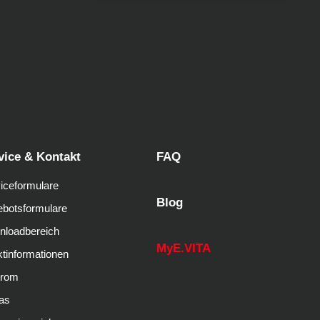
vice & Kontakt
FAQ
iceformulare
Blog
botsformulare
nloadbereich
MyE.VITA
tinformationen
trom
as