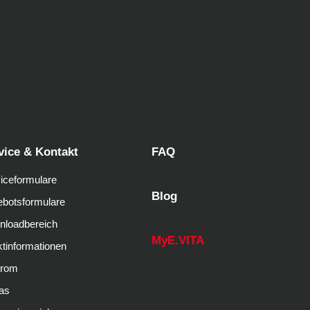
vice & Kontakt
FAQ
iceformulare
Blog
botsformulare
nloadbereich
MyE.VITA
tinformationen
trom
as