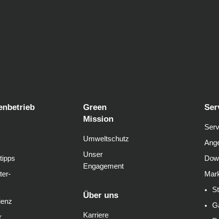
enbetrieb
Green
Ser
Mission
Serv
Umweltschutz
Ange
Unser
tipps
Dow
Engagement
ter-
Mark
S
Über uns
ienz
G
Karriere
r