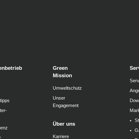
enbetrieb
Green
Ser
Mission
Serv
Umweltschutz
Ange
Unser
tipps
Dow
Engagement
ter-
Mark
S
Über uns
ienz
G
Karriere
r