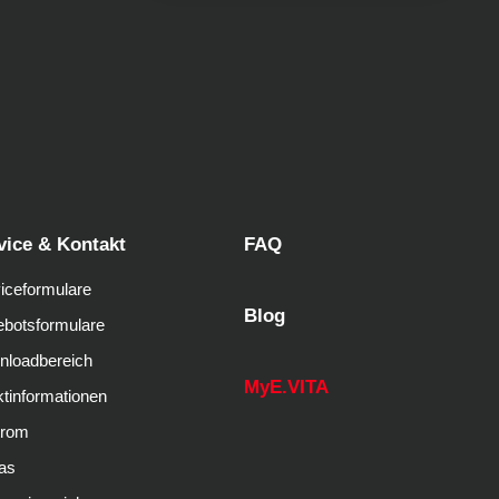
vice & Kontakt
FAQ
iceformulare
Blog
botsformulare
nloadbereich
MyE.VITA
tinformationen
trom
as