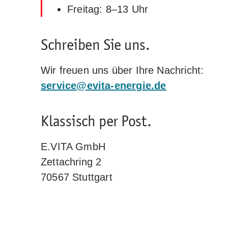
Freitag: 8–13 Uhr
Schreiben Sie uns.
Wir freuen uns über Ihre Nachricht:
s
rv
c
v
t
-
n
rg
d
Klassisch per Post.
E.VITA GmbH
Zettachring 2
70567 Stuttgart