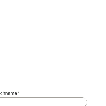
chname
*